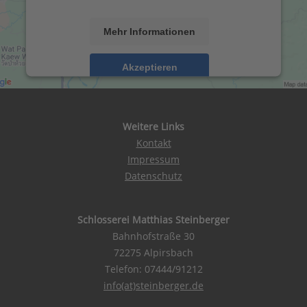
anzuzeigen.
Mehr Informationen
Akzeptieren
powered by
Usercentrics Consent Management
Platform
&
eRecht24
Weitere Links
Kontakt
Impressum
Datenschutz
Schlosserei Matthias Steinberger
Bahnhofstraße 30
72275 Alpirsbach
Telefon: 07444/91212
info(at)steinberger.de