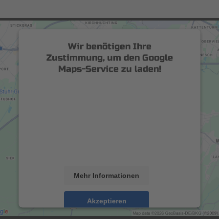
Wir benötigen Ihre
Zustimmung, um den Google
Maps-Service zu laden!
Wir verwenden einen Service eines
Drittanbieters, um Karteninhalte
einzubetten. Dieser Service kann Daten zu
Ihren Aktivitäten sammeln. Bitte lesen Sie
die Details durch und stimmen Sie der
Nutzung des Service zu, um diese Karte
anzuzeigen.
Mehr Informationen
Akzeptieren
powered by
Usercentrics Consent Management